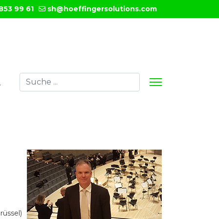
853 99 61
sh@hoeffingersolutions.com
Suchen
T
Type 2 or more characters for results.
rüssel)