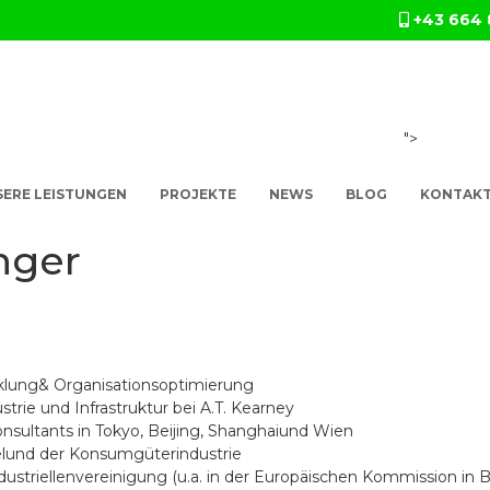
+43 664 
">
ERE LEISTUNGEN
PROJEKTE
NEWS
BLOG
KONTAK
nger
cklung& Organisationsoptimierung
ustrie und Infrastruktur bei A.T. Kearney
nsultants in Tokyo, Beijing, Shanghaiund Wien
elund der Konsumgüterindustrie
striellenvereinigung (u.a. in der Europäischen Kommission in B