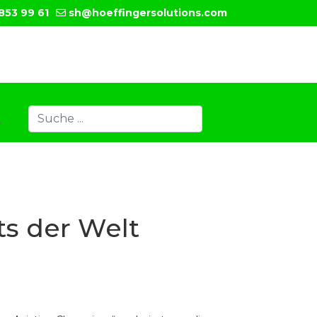
853 99 61
sh@hoeffingersolutions.com
Suchen
T
Type 2 or more characters for results.
ts der Welt