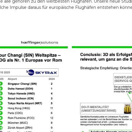
ie alle gehören zu den weltbesten Flughäfen. Unsere neue Studie
lche Impulse daraus für europäische Flughäfen entstehen könn