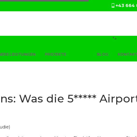
+43 664 
">
ERE LEISTUNGEN
PROJEKTE
NEWS
BLOG
KONTAK
s: Was die 5***** Airpor
udie)