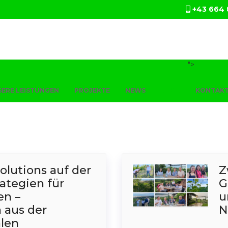
+43 664 
">
ERE LEISTUNGEN
PROJEKTE
NEWS
BLOG
KONTAK
olutions auf der
Z
rategien für
G
en –
u
 aus der
N
alen