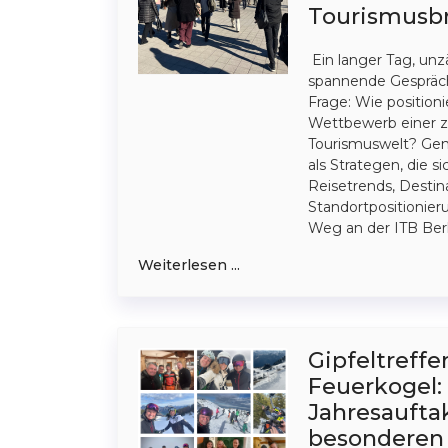
Tourismusb
Ein langer Tag, unzä
spannende Gespräch
Frage: Wie position
Wettbewerb einer
Tourismuswelt? Gena
als Strategen, die s
Reisetrends, Desti
Standortpositionier
Weg an der ITB Berl
Weiterlesen ...
Gipfeltreff
Feuerkogel:
Jahresaufta
besonderen 