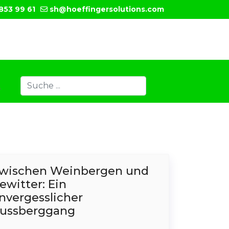
853 99 61
sh@hoeffingersolutions.com
Suchen
T
Type 2 or more characters for results.
wischen Weinbergen und
ewitter: Ein
nvergesslicher
ussberggang