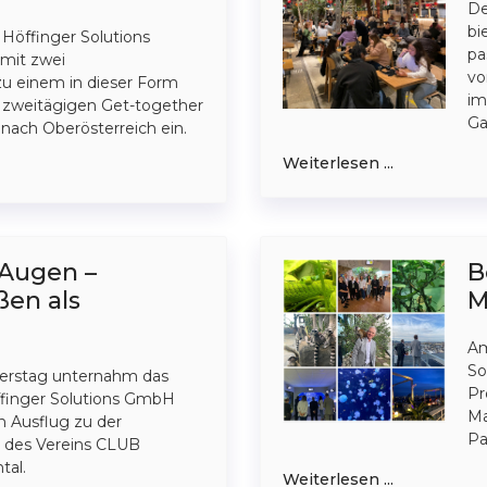
De
bi
 Höffinger Solutions
pa
it zwei
vo
zu einem in dieser Form
im
n zweitägigen Get-together
Ga
nach Oberösterreich ein.
Weiterlesen ...
 Augen –
B
en als
M
Am
So
rstag unternahm das
Pr
finger Solutions GmbH
Ma
 Ausflug zu der
Pa
 des Vereins CLUB
tal.
Weiterlesen ...