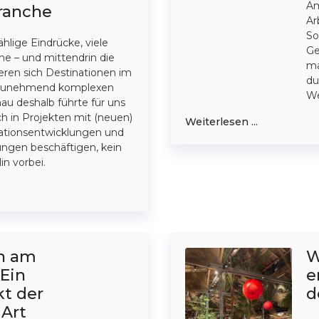
Am
ranche
Ar
So
hlige Eindrücke, viele
Ge
e – und mittendrin die
ma
ieren sich Destinationen im
du
 zunehmend komplexen
We
u deshalb führte für uns
ich in Projekten mit (neuen)
Weiterlesen ...
nationsentwicklungen und
ungen beschäftigen, kein
in vorbei.
en am
W
 Ein
e
kt der
d
Art