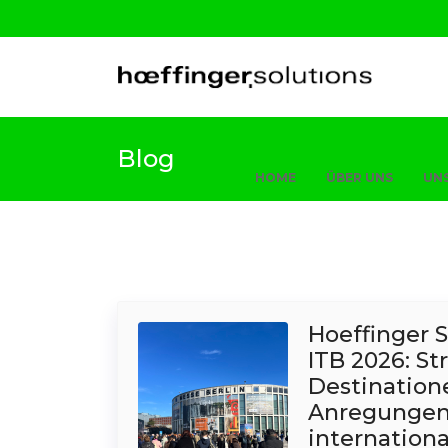
Blog
HOME
ÜBER UNS
UNS
Hoeffinger S
ITB 2026: St
Destination
Anregungen
internation