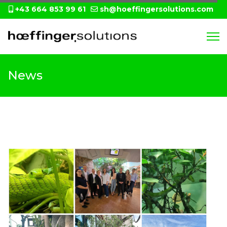
+43 664 853 99 61
sh@hoeffingersolutions.com
News